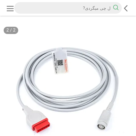
2
/
2