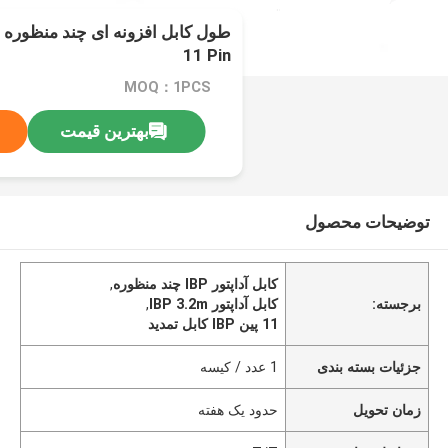
11 Pin
MOQ：1PCS
بهترین قیمت
توضیحات محصول
کابل آداپتور IBP چند منظوره
,
برجسته:
کابل آداپتور IBP 3.2m
,
11 پین IBP کابل تمدید
جزئیات بسته بندی
1 عدد / کیسه
زمان تحویل
حدود یک هفته