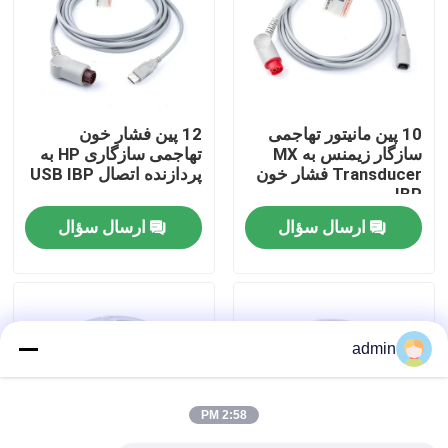
کارخانه تور
کنترل کیفیت
10 پین مانیتور تهاجمی
12 پین فشار خون
سازگار زیمنس به MX
تهاجمی سازگاری HP به
Transducer فشار خون
پردازنده اتصال USB IBP
تماس با ما
IBP
ارسال سؤال
ارسال سؤال
درخواست نقل قول
کابل سنسور SpO2
admin
سنسور SPO2 یکبار مصرف
2:58 PM
سنسور spO2 قابل استفاده مجدد