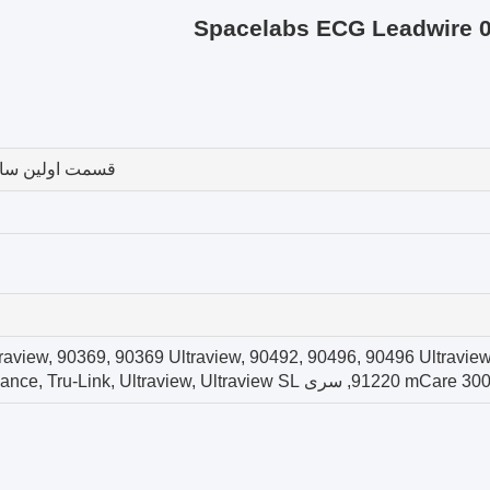
قسمت اولين ساز
09, 90367, 90367 Ultraview, 90369, 90369 Ultraview, 90492, 90496, 90496 Ultrav
Elance, Tru-Link, Ultraview, Ultr