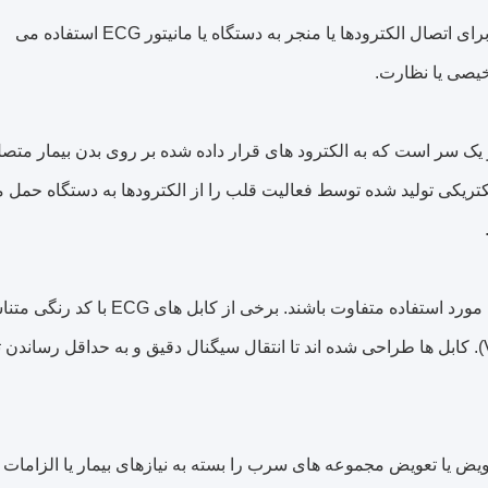
کابل ECG (الکتروکاردیوگرام) یک کابل تخصصی است که در محیط های پزشکی برای اتصال الکترودها یا منجر به دستگاه یا مانیتور ECG استفاده می
یصی یا نظارت.
در یک سر است که به الکترود های قرار داده شده بر روی بدن بیمار مت
بل سیگنال های الکتریکی تولید شده توسط فعالیت قلب را از الکترودها به دستگاه حمل
کابل های ECG ممکن است در طراحی و پیکربندی بر اساس سیستم خاص ECG مورد استفاده متفاوت باشند. برخی از کابل
با قرار دادن سرب خاص، مانند لوله های اندام (I، II،III) و خطوط مقدماتی (V1-V6). کابل ها طراحی شده اند تا انتقال سیگنال دقیق و به حداقل ر
ستند، که به راحتی تعویض یا تعویض مجموعه های سرب را بسته به نیازهای بیمار یا الزام