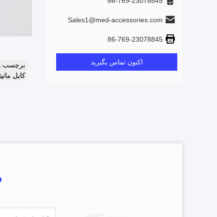
86-769-23078845
Sales1@med-accessories.com
86-769-23078845
اکنون تماس بگیرید
برچسب ه
کابل مانیتور بیمار
د