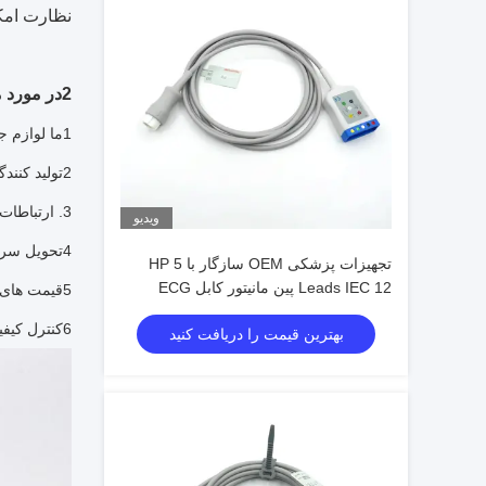
نظارت امکا
2در مورد ما
1ما لوازم جانبی مانیتورهای زیادی داریم که با هزاران برند در سراسر جهان سازگار هستند.
2تولید کنندگان. ما می توانیم OEM و ODM را برای تمام محصولات مطابق با طرح های مشتریان انجام دهیم.
3. ارتباطات راحت. ما مهندسان حرفه ای با بیش از 15 سال تجربه برای ارتباط با شما داریم.
ویدیو
4تحویل سريعتر داريم موجوديت زيادي داريم و ذخيره در عرض 3 روز قابل ارسال است
تجهیزات پزشکی OEM سازگار با HP 5
Leads IEC 12 پین مانیتور کابل ECG
5قیمت های بسیار رقابتی. در حالی که کیفیت را تضمین می کنیم، تضمین می کنیم که قیمت یک مزیت رقابتی خواهد داشت.
6کنترل کیفیت خوب، فضای جداگانه برای بررسی کیفیت، تجهیزات مختلف آزمایش.
بهترین قیمت را دریافت کنید