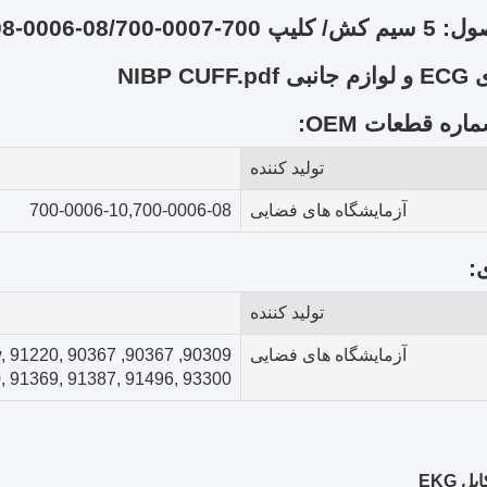
000-08 Spacelabs ECG Leadwire
NIBP CUF
ره قطعات OEM:
تولید کننده
آزمایشگاه های فضایی
700-0006-08
,
700-0006-10
:
تولید کننده
آزمایشگاه های فضایی
iew, 91220,
91220 mCare 300, 91369, 91387, 91496, 93300, سری aview SL