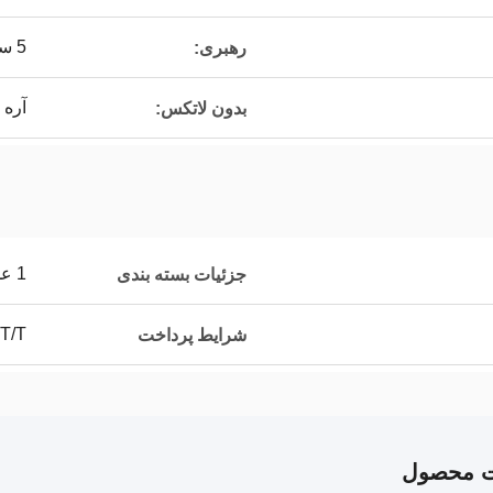
5 سرب
رهبری:
آره
بدون لاتکس:
1 عدد / کیسه
جزئیات بسته بندی
T/T
شرایط پرداخت
ت محصول