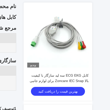
نام محصول: 5 سیم کش/ کلیپ 700-0007-08/700-6
کابل های ECG و لوازم جانبی F.pdf
مرجع شما
سازگاری
ویدیو
کابل ECG EKG سه لید سازگار با کیفیت
بالا Zoncare IEC Snap برای لوازم جانبی
پزشکی
بهترین قیمت را دریافت کنید
1توصیف کابل EKG