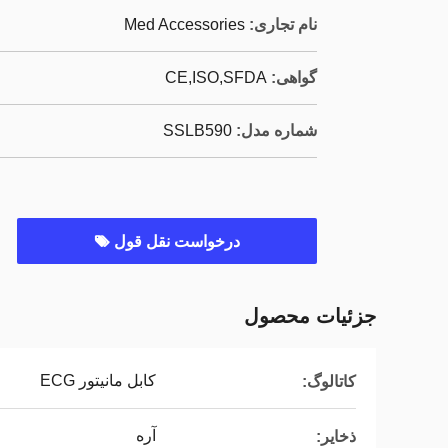
نام تجاری:
Med Accessories
گواهی:
CE,ISO,SFDA
شماره مدل:
SSLB590
درخواست نقل قول
جزئیات محصول
کابل مانیتور ECG
کاتالوگ:
آره
ذخایر: