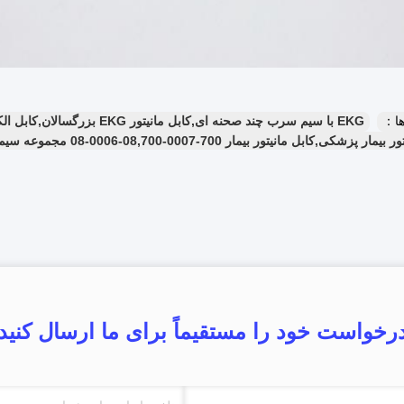
ا：
EKG با سیم سرب چند صحنه ای,کابل مانیتور EKG بزرگسالان,کابل الکترود EKG اطفال
 پزشکی,کابل مانیتور بیمار 700-0007-08,700-0006-08 مجموعه سیم سرب ECG
رخواست خود را مستقیماً برای ما ارسال کنید