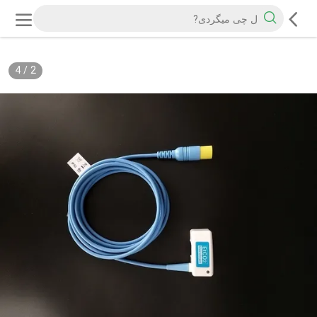
4
/
2