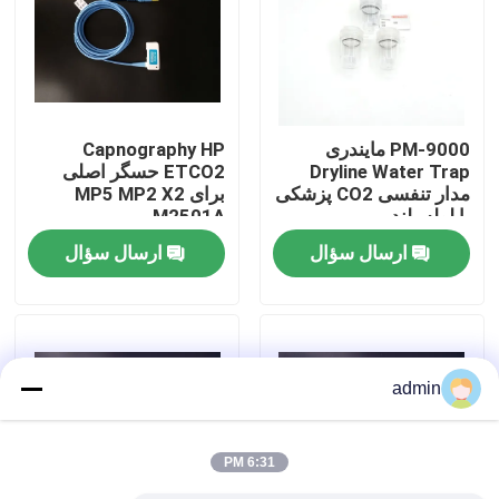
کارخانه تور
کنترل کیفیت
PM-9000 مایندری
Capnography HP
Dryline Water Trap
ETCO2 حسگر اصلی
مدار تنفسی CO2 پزشکی
برای MP5 MP2 X2
تماس با ما
با لوله بلند
M2501A
ارسال سؤال
ارسال سؤال
درخواست نقل قول
کابل سنسور SpO2
admin
سنسور SPO2 یکبار مصرف
6:31 PM
سنسور spO2 قابل استفاده مجدد