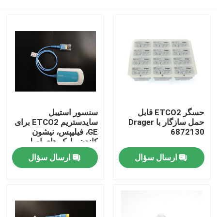
حسگر ETCO2 قابل
سنسور استیبل
حمل سازگار با Drager
سایدستریم ETCO2 برای
6872130
GE، فیلیپس، نیشون
کاندن مارک های اصلی
خانه
ارسال سؤال
ارسال سؤال
محصولات
دربارهی ما