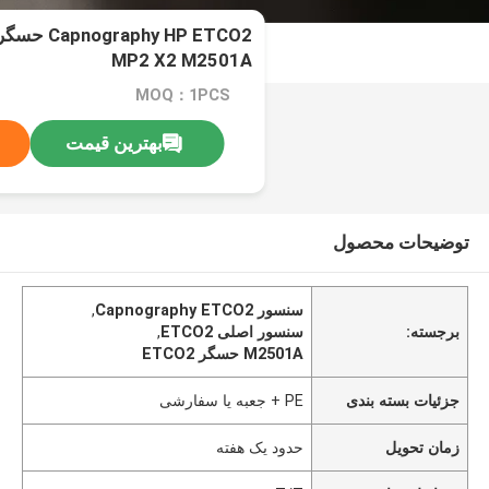
MP2 X2 M2501A
MOQ：1PCS
بهترین قیمت
توضیحات محصول
سنسور Capnography ETCO2
,
برجسته:
سنسور اصلی ETCO2
,
M2501A حسگر ETCO2
جزئیات بسته بندی
PE + جعبه یا سفارشی
زمان تحویل
حدود یک هفته