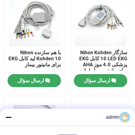
کارخانه تور
کنترل کیفیت
سازگار Nihon Kohden
با هم سازنده Nihon
تماس با ما
10 LED EKG کابل EKG
Kohden 10 ليد کابل EKG
پزشکی 4.0 موز AHA
برای مانیتور بیمار
برای مانیتور بیمار لوازم
درخواست نقل قول
جانبی
ارسال سؤال
ارسال سؤال
کابل سنسور SpO2
سنسور SPO2 یکبار مصرف
admin
سنسور spO2 قابل استفاده مجدد