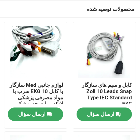
محصولات توصیه شده
کابل و سیم های سازگار
لوازم جانبی Med سازگار
Zoll 10 Leads Snap
با کابل EKG 10 سرب با
Type IEC Standard
مواد مصرفی پزشکی
خانه
EKG
لاتکس با درجه پزشکی
Grabber End دارای
ارسال سؤال
ارسال سؤال
گواهینامه RoHS
محصولات
دربارهی ما