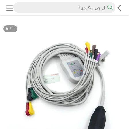
6
/
2